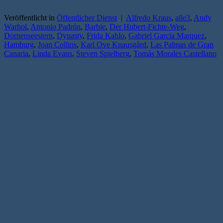
Veröffentlicht in
Öffentlicher Dienst
|
Alfredo Kraus
,
alle3
,
Andy
Warhol
,
Antonio Padrón
,
Barbie
,
Der Hubert-Fichte-Weg
,
Dornenseestern
,
Dynasty
,
Frida Kahlo
,
Gabriel Garcia Marquez
,
Hamburg
,
Joan Collins
,
Karl Ove Knausgård
,
Las Palmas de Gran
Canaria
,
Linda Evans
,
Steven Spielberg
,
Tomás Morales Castellano