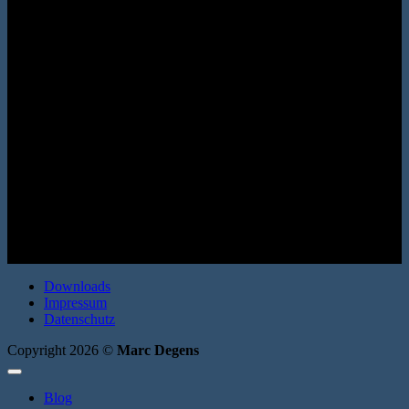
(Bo-Roman 2) Dumont Buchverlag 2015. Hardcover. 320 Seiten.
ISBN: 9783832197476
Downloads
Impressum
Datenschutz
Copyright 2026 ©
Marc Degens
Blog