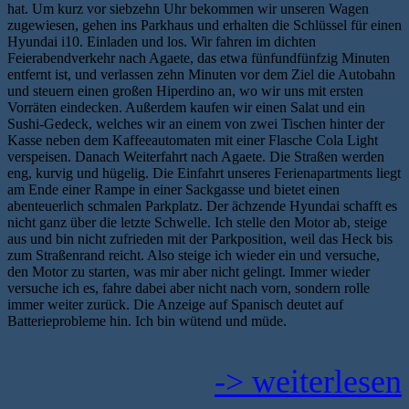
hat. Um kurz vor siebzehn Uhr bekommen wir unseren Wagen
zugewiesen, gehen ins Parkhaus und erhalten die Schlüssel für einen
Hyundai i10. Einladen und los. Wir fahren im dichten
Feierabendverkehr nach Agaete, das etwa fünfundfünfzig Minuten
entfernt ist, und verlassen zehn Minuten vor dem Ziel die Autobahn
und steuern einen großen Hiperdino an, wo wir uns mit ersten
Vorräten eindecken. Außerdem kaufen wir einen Salat und ein
Sushi-Gedeck, welches wir an einem von zwei Tischen hinter der
Kasse neben dem Kaffeeautomaten mit einer Flasche Cola Light
verspeisen. Danach Weiterfahrt nach Agaete. Die Straßen werden
eng, kurvig und hügelig. Die Einfahrt unseres Ferienapartments liegt
am Ende einer Rampe in einer Sackgasse und bietet einen
abenteuerlich schmalen Parkplatz. Der ächzende Hyundai schafft es
nicht ganz über die letzte Schwelle. Ich stelle den Motor ab, steige
aus und bin nicht zufrieden mit der Parkposition, weil das Heck bis
zum Straßenrand reicht. Also steige ich wieder ein und versuche,
den Motor zu starten, was mir aber nicht gelingt. Immer wieder
versuche ich es, fahre dabei aber nicht nach vorn, sondern rolle
immer weiter zurück. Die Anzeige auf Spanisch deutet auf
Batterieprobleme hin. Ich bin wütend und müde.
-> weiterlesen