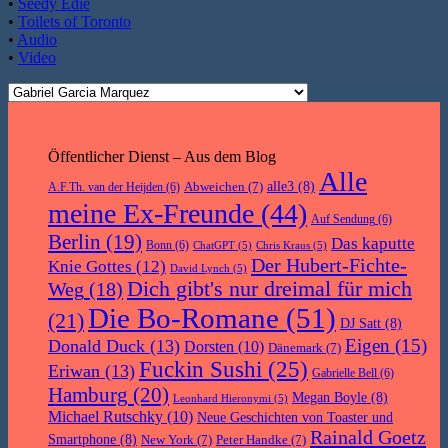
•
Seedy Edie
•
Toilets of Toronto
•
Audio
•
Video
Öffentlicher Dienst – Aus dem Blog
Alle
Abweichen
(7)
alle3
(8)
A.F.Th. van der Heijden
(6)
meine Ex-Freunde
(44)
Auf Sendung
(6)
Berlin
(19)
Das kaputte
Bonn
(6)
ChatGPT
(5)
Chris Kraus
(5)
Der Hubert-Fichte-
Knie Gottes
(12)
David Lynch
(5)
Dich gibt's nur dreimal für mich
Weg
(18)
Die Bo-Romane
(51)
(21)
DJ Satt
(8)
Eigen
(15)
Donald Duck
(13)
Dorsten
(10)
Dänemark
(7)
Fuckin Sushi
(25)
Eriwan
(13)
Gabrielle Bell
(6)
Hamburg
(20)
Megan Boyle
(8)
Leonhard Hieronymi
(5)
Michael Rutschky
(10)
Neue Geschichten von Toaster und
Rainald Goetz
Smartphone
(8)
New York
(7)
Peter Handke
(7)