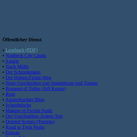
Öffentlicher Dienst
•
Lesebuch (PDF)
•
Nottbeck City Limits
•
Agaete
•
Nach Mölln
•
Der Schrankmann
•
Der Hubert-Fichte-Weg
•
Neue Geschichten von Smartphone und Toaster
•
Bouquet of Tulips (Jeff Koons)
•
Rom
•
Ausgedruckter Blog
•
Schreibtische
•
Making of Fuckin Sushi
•
Der Unschuldige-Augen-Test
•
Deleted Scenes (Toronto)
•
Road to Twin Peaks
•
Eriwan