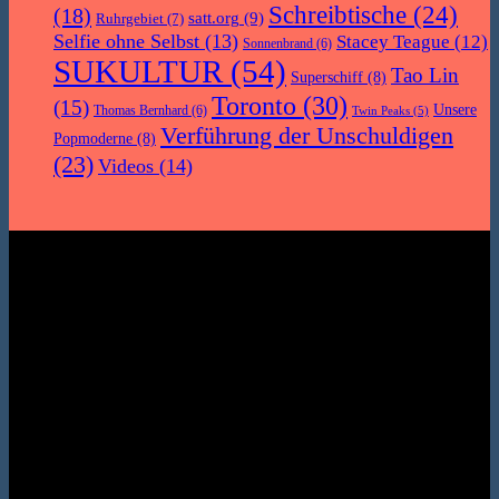
Schreibtische
(24)
(18)
satt.org
(9)
Ruhrgebiet
(7)
Selfie ohne Selbst
(13)
Stacey Teague
(12)
Sonnenbrand
(6)
SUKULTUR
(54)
Tao Lin
Superschiff
(8)
Toronto
(30)
(15)
Unsere
Thomas Bernhard
(6)
Twin Peaks
(5)
Verführung der Unschuldigen
Popmoderne
(8)
(23)
Videos
(14)