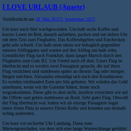
I LOVE URLAUB (Agaete)
Veröffentlicht am
28. Mai 2025
3. September 2025
Um kurz nach fünf wachgeworden. Um halb sechs Kaffee und
kurzes Lesen im Bett, danach aufstehen, packen und um sieben Uhr
mit dem Taxi zum Flughafen. Das Kofferabgeben und Einchecken
geht sehr schnell. Um halb neun sitzen wir behaglich gegenüber
unseres Abfluggates und warten auf den Abflug um halb zehn.
Gemütlicher Flug nach Frankfurt, dann langer Marsch durch den
Flughafen zum Gate B2. Um Viertel nach elf dort. Unser Flug ist
überbucht und es werden zwei Passagiere gesucht, die auf ihren
Flug verzichten und stattdessen später an diesem Tag oder morgen
fliegen möchten. Alexandra erkundigt sich nach den Konditionen.
Es werden vierhundert Euro pro Sitz geboten. Wir würden das Geld
annehmen, wenn wir die Garantie hätten, heute noch
wegzukommen. Diese gibt es aber nicht, insofern verzichten wir auf
die Offerte und gehen stattdessen an Bord. Sehr guter Flug. Obwohl
der Flug überbucht war, hatten wir als einzige Passagiere sogar
einen freien Platz in unserer Dreier-Reihe und konnten uns deshalb
richtig ausbreiten.
Um kurz vor sechzehn Uhr Landung. Dann zum
Mietwagenschalter, vor dem sich eine lange Warteschlange gebildet