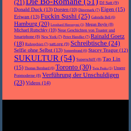
Die Bo-Romane
(51)
(21)
DJ Satt
(9)
Eigen
(15)
Donald Duck
(13)
Dorsten
(10)
Dänemark
(7)
Fuckin Sushi
(25)
Eriwan
(13)
Gabrielle Bell
(6)
Hamburg
(20)
Megan Boyle
(8)
Leonhard Hieronymi
(5)
Michael Rutschky
(10)
Neue Geschichten von Toaster und
Rainald Goetz
Smartphone
(8)
New York
(7)
Peter Handke
(7)
Schreibtische
(24)
(18)
satt.org
(9)
Ruhrgebiet
(7)
Selfie ohne Selbst
(13)
Stacey Teague
(12)
Sonnenbrand
(6)
SUKULTUR
(54)
Tao Lin
Superschiff
(8)
Toronto
(30)
(15)
Unsere
Thomas Bernhard
(6)
Twin Peaks
(5)
Verführung der Unschuldigen
Popmoderne
(8)
(23)
Videos
(14)