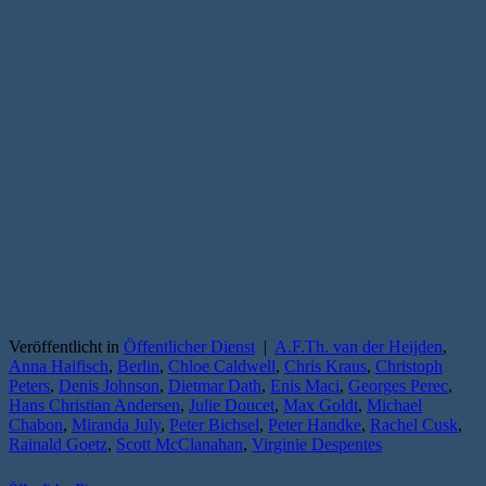
Veröffentlicht in
Öffentlicher Dienst
|
A.F.Th. van der Heijden
,
Anna Haifisch
,
Berlin
,
Chloe Caldwell
,
Chris Kraus
,
Christoph
Peters
,
Denis Johnson
,
Dietmar Dath
,
Enis Maci
,
Georges Perec
,
Hans Christian Andersen
,
Julie Doucet
,
Max Goldt
,
Michael
Chabon
,
Miranda July
,
Peter Bichsel
,
Peter Handke
,
Rachel Cusk
,
Rainald Goetz
,
Scott McClanahan
,
Virginie Despentes