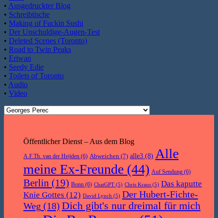
•
Ausgedruckter Blog
•
Schreibtische
•
Making of Fuckin Sushi
•
Der Unschuldige-Augen-Test
•
Deleted Scenes (Toronto)
•
Road to Twin Peaks
•
Eriwan
•
Seedy Edie
•
Toilets of Toronto
•
Audio
•
Video
Öffentlicher Dienst – Aus dem Blog
Alle
Abweichen
(7)
alle3
(8)
A.F.Th. van der Heijden
(6)
meine Ex-Freunde
(44)
Auf Sendung
(6)
Berlin
(19)
Das kaputte
Bonn
(6)
ChatGPT
(5)
Chris Kraus
(5)
Der Hubert-Fichte-
Knie Gottes
(12)
David Lynch
(5)
Dich gibt's nur dreimal für mich
Weg
(18)