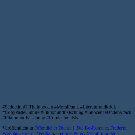
#SeductionOfTheInnocent #MoralPanik #Literaturundkritik
#CopyPasteCulture #FiktionundFälschung #InnocenceUnderAttack
#FiktionundFälschung #ComicsInCrisis
Veröffentlicht in
Öffentlicher Dienst
|
Die Bo-Romane
,
Frederic
Wertham
,
Fredric Wertham
,
Georges Perec
,
Verführung der