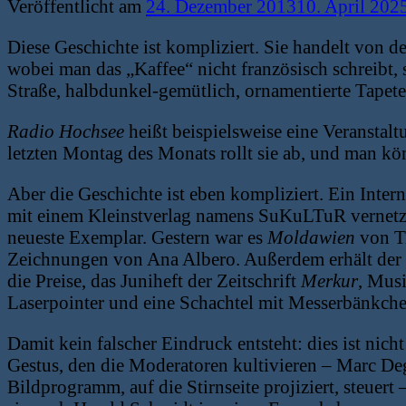
Veröffentlicht am
24. Dezember 2013
10. April 202
Diese Geschichte ist kompliziert. Sie handelt von d
wobei man das „Kaffee“ nicht französisch schreibt,
Straße, halbdunkel-gemütlich, ornamentierte Tapet
Radio Hochsee
heißt beispielsweise eine Veranstalt
letzten Montag des Monats rollt sie ab, und man kön
Aber die Geschichte ist eben kompliziert. Ein Inter
mit einem Kleinstverlag namens SuKuLTuR vernetzt, 
neueste Exemplar. Gestern war es
Moldawien
von Ti
Zeichnungen von Ana Albero. Außerdem erhält der
die Preise, das Juniheft der Zeitschrift
Merkur
, Mus
Laserpointer und eine Schachtel mit Messerbänkche
Damit kein falscher Eindruck entsteht: dies ist nic
Gestus, den die Moderatoren kultivieren – Marc De
Bildprogramm, auf die Stirnseite projiziert, steuert 