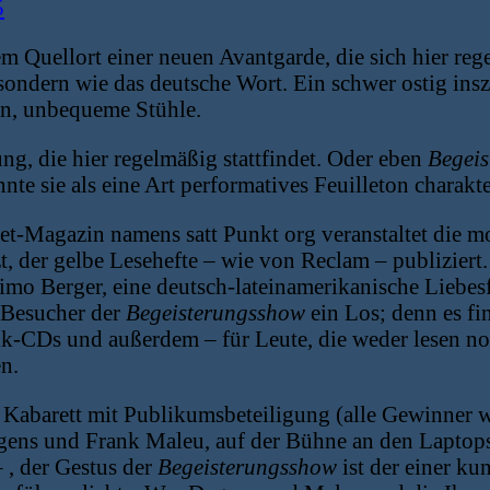
5
em Quellort einer neuen Avantgarde, die sich hier re
 sondern wie das deutsche Wort. Ein schwer ostig ins
en, unbequeme Stühle.
ung, die hier regelmäßig stattfindet. Oder eben
Begei
nte sie als eine Art performatives Feuilleton charakt
net-Magazin namens satt Punkt org veranstaltet die 
der gelbe Lesehefte – wie von Reclam – publiziert. 
mo Berger, eine deutsch-lateinamerikanische Liebesf
 Besucher der
Begeisterungsshow
ein Los; denn es fi
ik-CDs und außerdem – für Leute, die weder lesen no
n.
ht Kabarett mit Publikumsbeteiligung (alle Gewinner 
gens und Frank Maleu, auf der Bühne an den Laptops 
– , der Gestus der
Begeisterungsshow
ist der einer ku