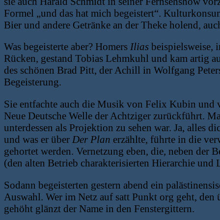
sie auch Harald Schmidt in seiner Fernsehshow vorz
Formel „und das hat mich begeistert“. Kulturkonsu
Bier und andere Getränke an der Theke holend, auch 
Was begeisterte aber? Homers
Ilias
beispielsweise, 
Rücken, gestand Tobias Lehmkuhl und kam artig auf
des schönen Brad Pitt, der Achill in Wolfgang Pete
Begeisterung.
Sie entfachte auch die Musik von Felix Kubin und
Neue Deutsche Welle der Achtziger zurückführt. Ma
unterdessen als Projektion zu sehen war. Ja, alles d
und was er über
Der Plan
erzählte, führte in die v
gehortet werden. Vernetzung eben, die, neben der 
(den alten Betrieb charakterisierten Hierarchie und
Sodann begeisterten gestern abend ein palästinensi
Auswahl. Wer im Netz auf satt Punkt org geht, den 
gehöht glänzt der Name in den Fenstergittern.