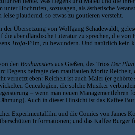
uführen liebte. Was Degens und Maleu und die Ihren p
m unter Hochrufen, sozusagen, als ästhetische Veran
leise plaudernd, so etwas zu goutieren versteht.
in der Übersetzung von Wolfgang Schadewaldt, geles
 die abendländische Literatur zu sprechen, die von
rsens
Troja
-Film, zu bewundern. Und natürlich kein k
 von den
Boxhamsters
aus Gießen, des Trios
Der Plan
rc Degens befragte den maulfaulen Moritz Reichelt, 
icht vernetzt eben: Reichelt ist auch Maler (er gehört
erwickelten Genealogien, die solche Musiker verbind
Begeisterung – wenn man neuen Managementlehren folg
 Lähmung). Auch in dieser Hinsicht ist das Kaffee Bur
scher Experimentalfilm und die Comics von James Koch
überschütten Informationen; und das Kaffee Burger fi