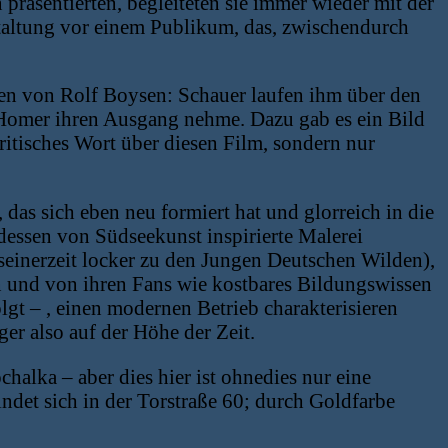
räsentierten, begleiteten sie immer wieder mit der
staltung vor einem Publikum, das, zwischendurch
en von Rolf Boysen: Schauer laufen ihm über den
 Homer ihren Ausgang nehme. Dazu gab es ein Bild
ritisches Wort über diesen Film, sondern nur
, das sich eben neu formiert hat und glorreich in die
dessen von Südseekunst inspirierte Malerei
e seinerzeit locker zu den Jungen Deutschen Wilden),
en und von ihren Fans wie kostbares Bildungswissen
t – , einen modernen Betrieb charakterisieren
ger also auf der Höhe der Zeit.
alka – aber dies hier ist ohnedies nur eine
ndet sich in der Torstraße 60; durch Goldfarbe