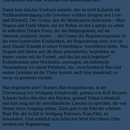
Damit kein falscher Eindruck entsteht: dies ist nicht Kabarett mit
Publikumsbeteiligung (alle Gewinner wählten übrigens den Lese-
und Hörstoff). Der Gestus, den die Moderatoren kultivieren – Marc
Degens und Frank Maleu, auf der Bühne an den Laptops zu sehen
ist außerdem Torsten Franz, der das Bildprogramm, auf die
Stirnseite projiziert, steuert – , der Gestus der
Begeisterungsshow
ist
der einer kunstvollen Kindlichkeit, der Begeisterung eben, wie sie
auch Harald Schmidt in seiner Fernsehshow vorzuführen liebte. Was
Degens und Maleu und die Ihren präsentierten, begleiteten sie
immer wieder mit der Formel „und das hat mich begeistert“.
Kulturkonsum unter Hochrufen, sozusagen, als ästhetische
Veranstaltung vor einem Publikum, das, zwischendurch Bier und
andere Getränke an der Theke holend, auch leise plaudernd, so
etwas zu goutieren versteht.
Was begeisterte aber? Homers
Ilias
beispielsweise, in der
Übersetzung von Wolfgang Schadewaldt, gelesen von Rolf Boysen:
Schauer laufen ihm über den Rücken, gestand Tobias Lehmkuhl
und kam artig auf die abendländische Literatur zu sprechen, die von
Homer ihren Ausgang nehme. Dazu gab es ein Bild des schönen
Brad Pitt, der Achill in Wolfgang Petersens
Troja
-Film, zu
bewundern. Und natürlich kein kritisches Wort über diesen Film,
sondern nur Begeisterung.