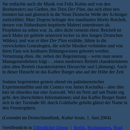
Sie entfachte auch die Musik von Felix Kubin und von den
Boxhamsters
aus Gießen, des Trios
Der Plan
, das sich eben neu
formiert hat und glorreich in die Neue Deutsche Welle der Achtziger
zurückführt. Marc Degens befragte den maulfaulen Moritz Reichelt,
dessen von Südseekunst inspirierte Malerei unterdessen als
Projektion zu sehen war. Ja, alles dicht vernetzt eben: Reichelt ist
auch Maler (er gehörte seinerzeit locker zu den Jungen Deutschen
Wilden), und was er über
Der Plan
erzählte, führte in die
verwickelten Genealogien, die solche Musiker verbinden und von
ihren Fans wie kostbares Bildungswissen gehortet werden.
Vernetzung eben, die, neben der Begeisterung – wenn man neuen
Managementlehren folgt – , einen modernen Betrieb charakterisieren
(den alten Betrieb charakterisierten Hierarchie und Lähmung). Auch
in dieser Hinsicht ist das Kaffee Burger also auf der Höhe der Zeit.
Sodann begeisterten gestern abend ein palästinensischer
Experimentalfilm und die Comics von James Kochalka – aber dies
hier ist ohnedies nur eine Auswahl. Wer im Netz auf satt Punkt org
geht, den überschütten Informationen; und das Kaffee Burger findet
sich in der Torstraße 60; durch Goldfarbe gehöht glänzt der Name in
den Fenstergittern.
(Gesendet im Deutschlandfunk,
Kultur heute
, 1. Juni 2004)
Veröffentlicht in
Öffentlicher Dienst
|
Berlin
,
Boxhamsters
,
Brad