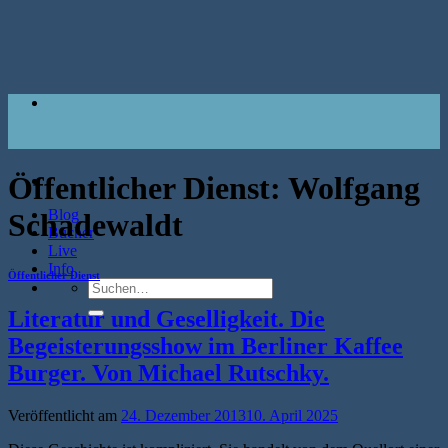
Zum
Inhalt
springen
Öffentlicher Dienst:
Wolfgang
Blog
Schadewaldt
Bücher
Live
Info
Öffentlicher Dienst
Suche
nach:
Literatur und Geselligkeit. Die
Begeisterungsshow im Berliner Kaffee
Burger. Von Michael Rutschky.
Veröffentlicht am
24. Dezember 2013
10. April 2025