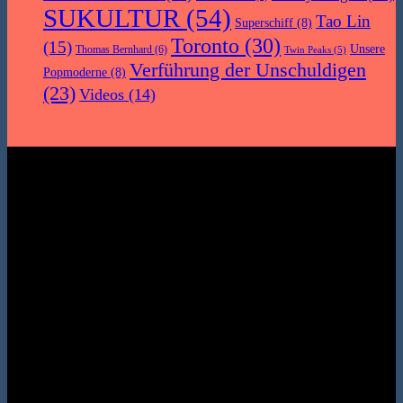
SUKULTUR
(54)
Tao Lin
Superschiff
(8)
Toronto
(30)
(15)
Unsere
Thomas Bernhard
(6)
Twin Peaks
(5)
Verführung der Unschuldigen
Popmoderne
(8)
(23)
Videos
(14)