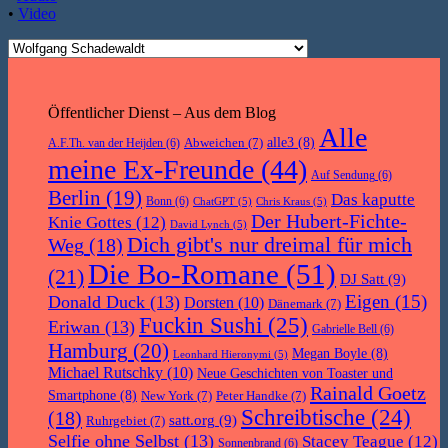
•
Video
Öffentlicher Dienst – Aus dem Blog
Alle
Abweichen
(7)
alle3
(8)
A.F.Th. van der Heijden
(6)
meine Ex-Freunde
(44)
Auf Sendung
(6)
Berlin
(19)
Das kaputte
Bonn
(6)
ChatGPT
(5)
Chris Kraus
(5)
Der Hubert-Fichte-
Knie Gottes
(12)
David Lynch
(5)
Dich gibt's nur dreimal für mich
Weg
(18)
Die Bo-Romane
(51)
(21)
DJ Satt
(9)
Eigen
(15)
Donald Duck
(13)
Dorsten
(10)
Dänemark
(7)
Fuckin Sushi
(25)
Eriwan
(13)
Gabrielle Bell
(6)
Hamburg
(20)
Megan Boyle
(8)
Leonhard Hieronymi
(5)
Michael Rutschky
(10)
Neue Geschichten von Toaster und
Rainald Goetz
Smartphone
(8)
New York
(7)
Peter Handke
(7)
Schreibtische
(24)
(18)
satt.org
(9)
Ruhrgebiet
(7)
Selfie ohne Selbst
(13)
Stacey Teague
(12)
Sonnenbrand
(6)