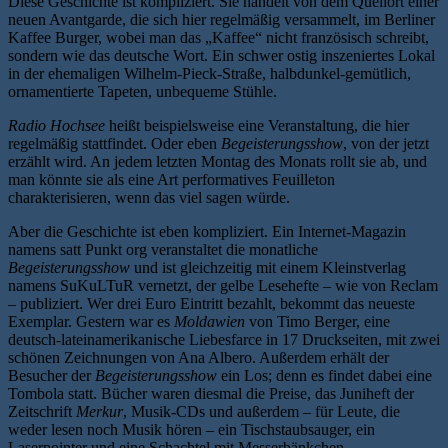
Diese Geschichte ist kompliziert. Sie handelt von dem Quellort einer
neuen Avantgarde, die sich hier regelmäßig versammelt, im Berliner
Kaffee Burger, wobei man das „Kaffee“ nicht französisch schreibt,
sondern wie das deutsche Wort. Ein schwer ostig inszeniertes Lokal
in der ehemaligen Wilhelm-Pieck-Straße, halbdunkel-gemütlich,
ornamentierte Tapeten, unbequeme Stühle.
Radio Hochsee
heißt beispielsweise eine Veranstaltung, die hier
regelmäßig stattfindet. Oder eben
Begeisterungsshow
, von der jetzt
erzählt wird. An jedem letzten Montag des Monats rollt sie ab, und
man könnte sie als eine Art performatives Feuilleton
charakterisieren, wenn das viel sagen würde.
Aber die Geschichte ist eben kompliziert. Ein Internet-Magazin
namens satt Punkt org veranstaltet die monatliche
Begeisterungsshow
und ist gleichzeitig mit einem Kleinstverlag
namens SuKuLTuR vernetzt, der gelbe Lesehefte – wie von Reclam
– publiziert. Wer drei Euro Eintritt bezahlt, bekommt das neueste
Exemplar. Gestern war es
Moldawien
von Timo Berger, eine
deutsch-lateinamerikanische Liebesfarce in 17 Druckseiten, mit zwei
schönen Zeichnungen von Ana Albero. Außerdem erhält der
Besucher der
Begeisterungsshow
ein Los; denn es findet dabei eine
Tombola statt. Bücher waren diesmal die Preise, das Juniheft der
Zeitschrift
Merkur
, Musik-CDs und außerdem – für Leute, die
weder lesen noch Musik hören – ein Tischstaubsauger, ein
Laserpointer und eine Schachtel mit Messerbänkchen.