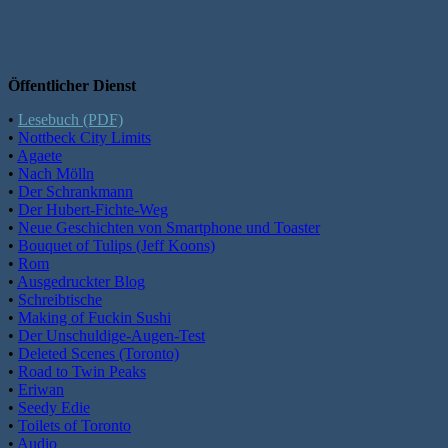
Öffentlicher Dienst
•
Lesebuch (PDF)
•
Nottbeck City Limits
•
Agaete
•
Nach Mölln
•
Der Schrankmann
•
Der Hubert-Fichte-Weg
•
Neue Geschichten von Smartphone und Toaster
•
Bouquet of Tulips (Jeff Koons)
•
Rom
•
Ausgedruckter Blog
•
Schreibtische
•
Making of Fuckin Sushi
•
Der Unschuldige-Augen-Test
•
Deleted Scenes (Toronto)
•
Road to Twin Peaks
•
Eriwan
•
Seedy Edie
•
Toilets of Toronto
•
Audio