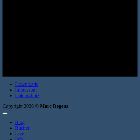
Erzählung. SUKULTUR 2003. Broschur. 88 Seiten. ISBN:
9783937737256
Downloads
Impressum
Datenschutz
Copyright 2026 ©
Marc Degens
Blog
Bücher
Live
Info