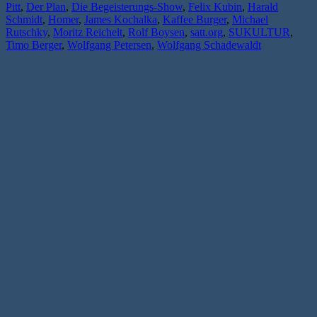
Pitt
,
Der Plan
,
Die Begeisterungs-Show
,
Felix Kubin
,
Harald
Schmidt
,
Homer
,
James Kochalka
,
Kaffee Burger
,
Michael
Rutschky
,
Moritz Reichelt
,
Rolf Boysen
,
satt.org
,
SUKULTUR
,
Timo Berger
,
Wolfgang Petersen
,
Wolfgang Schadewaldt