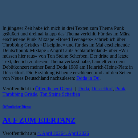
In jüngster Zeit habe ich mich in drei Texten zum Thema Punk
geäußert und dreimal knapp das Thema verfehlt. Für das im März
erschienene Punk-Mixtape »Bored Teenagers« schrieb ich über
Throbbing Gristles »Discipline« und für das im Mai erscheinende
Deutschpunk-Mixtape »Angriff aufs Schlaraffenland« über »Wir
müssen hier raus« von Ton Steine Scherben. Der dritte und letzte
Text, den ich zu diesem Thema verfasst habe, handelt von dem
Debütkonzert meiner Band Doda 1989 am Heinrich-Heine-Platz in
Düsseldorf. Die Erzählung ist heute erschienen und auf den Seiten
von Neues Deutschland nachzulesen:
Doda in Dü
.
Veröffentlicht in
Öffentlicher Dienst
|
Doda
,
Düsseldorf
,
Punk
,
Throbbing Gristle
,
Ton Steine Scherben
Öffentlicher Dienst
AUF ZUM EIERTANZ
Veröffentlicht am
4. April 2026
4. April 2026