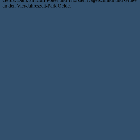
Gerda, Dank an Muff Potter und Thorsten Nagelschmidt und Grüße
an den Vier-Jahreszeit-Park Oelde.