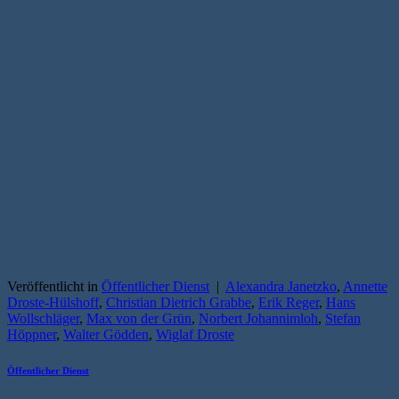
Veröffentlicht in
Öffentlicher Dienst
|
Alexandra Janetzko
,
Annette
Droste-Hülshoff
,
Christian Dietrich Grabbe
,
Erik Reger
,
Hans
Wollschläger
,
Max von der Grün
,
Norbert Johannimloh
,
Stefan
Höppner
,
Walter Gödden
,
Wiglaf Droste
Öffentlicher Dienst