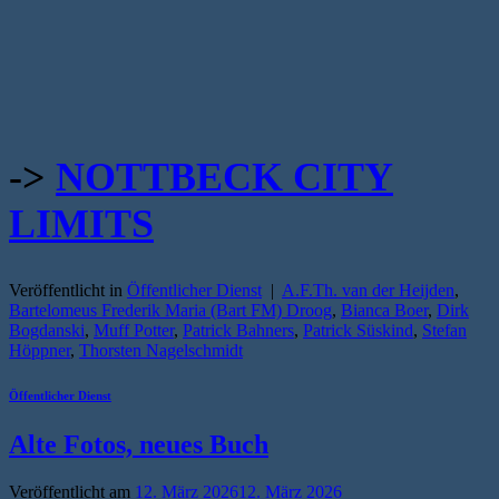
->
NOTTBECK CITY
LIMITS
Veröffentlicht in
Öffentlicher Dienst
|
A.F.Th. van der Heijden
,
Bartelomeus Frederik Maria (Bart FM) Droog
,
Bianca Boer
,
Dirk
Bogdanski
,
Muff Potter
,
Patrick Bahners
,
Patrick Süskind
,
Stefan
Höppner
,
Thorsten Nagelschmidt
Öffentlicher Dienst
Alte Fotos, neues Buch
Veröffentlicht am
12. März 2026
12. März 2026