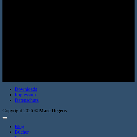
Roman. Erata 2008. Broschur. 200 Seiten. ISBN: 9783866600461
Downloads
Impressum
Datenschutz
Copyright 2026 ©
Marc Degens
Blog
Bücher