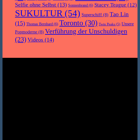
Selfie ohne Selbst
(13)
Stacey Teague
(12)
Sonnenbrand
(6)
SUKULTUR
(54)
Tao Lin
Superschiff
(8)
Toronto
(30)
(15)
Unsere
Thomas Bernhard
(6)
Twin Peaks
(5)
Verführung der Unschuldigen
Popmoderne
(8)
(23)
Videos
(14)