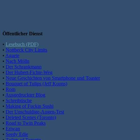
Öffentlicher Dienst
•
Lesebuch (PDF)
•
Nottbeck City Limits
•
Agaete
•
Nach Mölln
•
Der Schrankmann
•
Der Hubert-Fichte-Weg
•
Neue Geschichten von Smartphone und Toaster
•
Bouquet of Tulips (Jeff Koons)
•
Rom
•
Ausgedruckter Blog
•
Schreibtische
•
Making of Fuckin Sushi
•
Der Unschuldige-Augen-Test
•
Deleted Scenes (Toronto)
•
Road to Twin Peaks
•
Eriwan
•
Seedy Edie
•
Toilets of Toronto