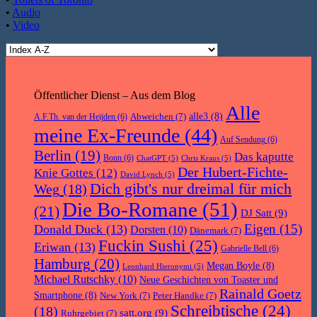
•
Audio
•
Video
Öffentlicher Dienst – Aus dem Blog
Alle
Abweichen
(7)
alle3
(8)
A.F.Th. van der Heijden
(6)
meine Ex-Freunde
(44)
Auf Sendung
(6)
Berlin
(19)
Das kaputte
Bonn
(6)
ChatGPT
(5)
Chris Kraus
(5)
Der Hubert-Fichte-
Knie Gottes
(12)
David Lynch
(5)
Dich gibt's nur dreimal für mich
Weg
(18)
Die Bo-Romane
(51)
(21)
DJ Satt
(9)
Eigen
(15)
Donald Duck
(13)
Dorsten
(10)
Dänemark
(7)
Fuckin Sushi
(25)
Eriwan
(13)
Gabrielle Bell
(6)
Hamburg
(20)
Megan Boyle
(8)
Leonhard Hieronymi
(5)
Michael Rutschky
(10)
Neue Geschichten von Toaster und
Rainald Goetz
Smartphone
(8)
New York
(7)
Peter Handke
(7)
Schreibtische
(24)
(18)
satt.org
(9)
Ruhrgebiet
(7)