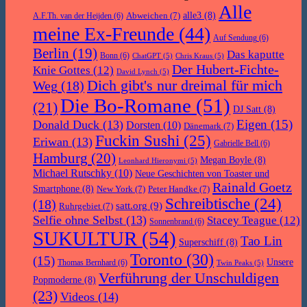
Alle
Abweichen
(7)
alle3
(8)
A.F.Th. van der Heijden
(6)
meine Ex-Freunde
(44)
Auf Sendung
(6)
Berlin
(19)
Das kaputte
Bonn
(6)
ChatGPT
(5)
Chris Kraus
(5)
Der Hubert-Fichte-
Knie Gottes
(12)
David Lynch
(5)
Dich gibt's nur dreimal für mich
Weg
(18)
Die Bo-Romane
(51)
(21)
DJ Satt
(8)
Eigen
(15)
Donald Duck
(13)
Dorsten
(10)
Dänemark
(7)
Fuckin Sushi
(25)
Eriwan
(13)
Gabrielle Bell
(6)
Hamburg
(20)
Megan Boyle
(8)
Leonhard Hieronymi
(5)
Michael Rutschky
(10)
Neue Geschichten von Toaster und
Rainald Goetz
Smartphone
(8)
New York
(7)
Peter Handke
(7)
Schreibtische
(24)
(18)
satt.org
(9)
Ruhrgebiet
(7)
Selfie ohne Selbst
(13)
Stacey Teague
(12)
Sonnenbrand
(6)
SUKULTUR
(54)
Tao Lin
Superschiff
(8)
Toronto
(30)
(15)
Unsere
Thomas Bernhard
(6)
Twin Peaks
(5)
Verführung der Unschuldigen
Popmoderne
(8)
(23)
Videos
(14)