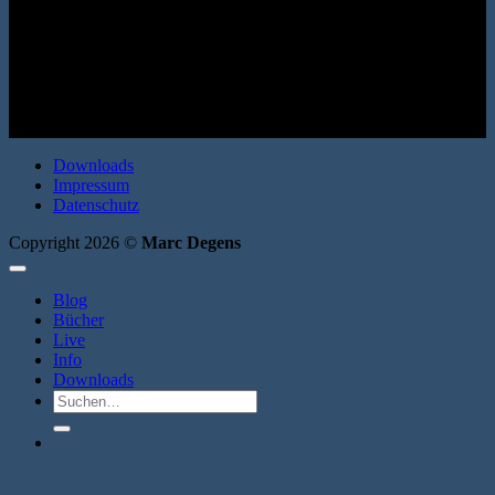
Erzählungen. Verbrecher Verlag 2010. Broschur. 144 Seiten. ISBN:
9783940426598
Downloads
Impressum
Datenschutz
Copyright 2026 ©
Marc Degens
Blog
Bücher
Live
Info
Downloads
Suche
nach: