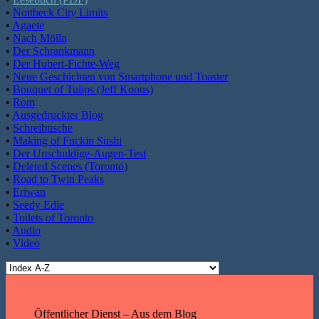
•
Nottbeck City Limits
•
Agaete
•
Nach Mölln
•
Der Schrankmann
•
Der Hubert-Fichte-Weg
•
Neue Geschichten von Smartphone und Toaster
•
Bouquet of Tulips (Jeff Koons)
•
Rom
•
Ausgedruckter Blog
•
Schreibtische
•
Making of Fuckin Sushi
•
Der Unschuldige-Augen-Test
•
Deleted Scenes (Toronto)
•
Road to Twin Peaks
•
Eriwan
•
Seedy Edie
•
Toilets of Toronto
•
Audio
•
Video
Öffentlicher Dienst – Aus dem Blog