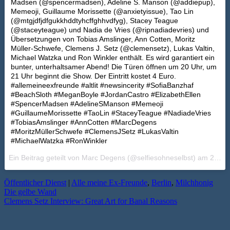
Madsen (@spencermadsen), Adeline S. Manson (@addiepup),
Memeoji, Guillaume Morissette (@anxietyissue), Tao Lin
(@mtgjdfjdfgukkhddtyhcffghhvdfyg), Stacey Teague
(@staceyteague) und Nadia de Vries (@ripnadiadevries) und
Übersetzungen von Tobias Amslinger, Ann Cotten, Moritz
Müller-Schwefe, Clemens J. Setz (@clemensetz), Lukas Valtin,
Michael Watzka und Ron Winkler enthält. Es wird garantiert ein
bunter, unterhaltsamer Abend! Die Türen öffnen um 20 Uhr, um
21 Uhr beginnt die Show. Der Eintritt kostet 4 Euro.
#allemeineexfreunde #altlit #newsincerity #SofiaBanzhaf
#BeachSloth #MeganBoyle #JordanCastro #ElizabethEllen
#SpencerMadsen #AdelineSManson #Memeoji
#GuillaumeMorissette #TaoLin #StaceyTeague #NadiadeVries
#TobiasAmslinger #AnnCotten #MarcDegens
#MoritzMüllerSchwefe #ClemensJSetz #LukasValtin
#MichaelWatzka #RonWinkler
Ein Beitrag geteilt von Marc Degens (@selfiesohneselbst) am
29. Apr 2017 um 2:38 Uhr
Öffentlicher Dienst
|
Alle meine Ex-Freunde
,
Berlin
,
Milchhonig
Die gelbe Wand
Clemens Setz Interview: Great Art for Banal Reasons