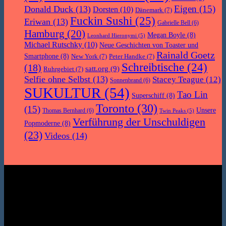
Eigen
(15)
Donald Duck
(13)
Dorsten
(10)
Dänemark
(7)
Fuckin Sushi
(25)
Eriwan
(13)
Gabrielle Bell
(6)
Hamburg
(20)
Megan Boyle
(8)
Leonhard Hieronymi
(5)
Michael Rutschky
(10)
Neue Geschichten von Toaster und
Rainald Goetz
Smartphone
(8)
New York
(7)
Peter Handke
(7)
Schreibtische
(24)
(18)
satt.org
(9)
Ruhrgebiet
(7)
Selfie ohne Selbst
(13)
Stacey Teague
(12)
Sonnenbrand
(6)
SUKULTUR
(54)
Tao Lin
Superschiff
(8)
Toronto
(30)
(15)
Unsere
Thomas Bernhard
(6)
Twin Peaks
(5)
Verführung der Unschuldigen
Popmoderne
(8)
(23)
Videos
(14)