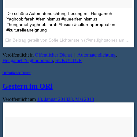
Die schöne Automatendichtung-Lesung mit Hengameh
Yaghoobifarah #feminismus #queerfeminismus
#hengamehyaghoobifarah #fusion #cultureappropriation
#kulturelleaneignung
Ein Beitrag geteilt von
Sofie Lichtenstein
(@ms.lightstone) am
Apr 1
Veröffentlicht in
Öffentlicher Dienst
|
Automatendichtung
,
Hengameh Yaghoobifarah
,
SUKULTUR
Öffentlicher Dienst
Gestern im ORi
Veröffentlicht am
13. Januar 2018
28. Mai 2018