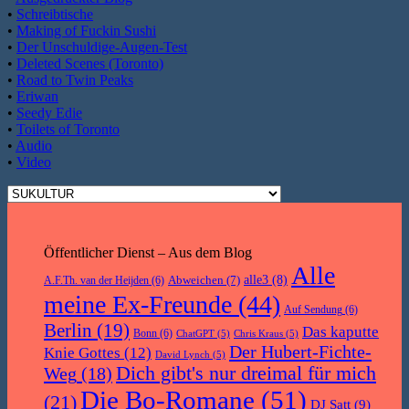
•
Schreibtische
•
Making of Fuckin Sushi
•
Der Unschuldige-Augen-Test
•
Deleted Scenes (Toronto)
•
Road to Twin Peaks
•
Eriwan
•
Seedy Edie
•
Toilets of Toronto
•
Audio
•
Video
Öffentlicher Dienst – Aus dem Blog
Alle
Abweichen
(7)
alle3
(8)
A.F.Th. van der Heijden
(6)
meine Ex-Freunde
(44)
Auf Sendung
(6)
Berlin
(19)
Das kaputte
Bonn
(6)
ChatGPT
(5)
Chris Kraus
(5)
Der Hubert-Fichte-
Knie Gottes
(12)
David Lynch
(5)
Dich gibt's nur dreimal für mich
Weg
(18)
Die Bo-Romane
(51)
(21)
DJ Satt
(9)