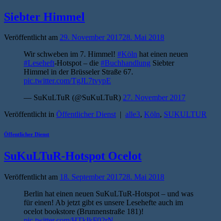
Siebter Himmel
Veröffentlicht am
29. November 2017
28. Mai 2018
Wir schweben im 7. Himmel!
#Köln
hat einen neuen
#Leseheft
-Hotspot – die
#Buchhandlung
Siebter
Himmel in der Brüsseler Straße 67.
pic.twitter.com/TgJL7tvypE
— SuKuLTuR (@SuKuLTuR)
27. November 2017
Veröffentlicht in
Öffentlicher Dienst
|
alle3
,
Köln
,
SUKULTUR
Öffentlicher Dienst
SuKuLTuR-Hotspot Ocelot
Veröffentlicht am
18. September 2017
28. Mai 2018
Berlin hat einen neuen SuKuLTuR-Hotspot – und was
für einen! Ab jetzt gibt es unsere Lesehefte auch im
ocelot bookstore (Brunnenstraße 181)!
pic.twitter.com/HTkIkF02rN