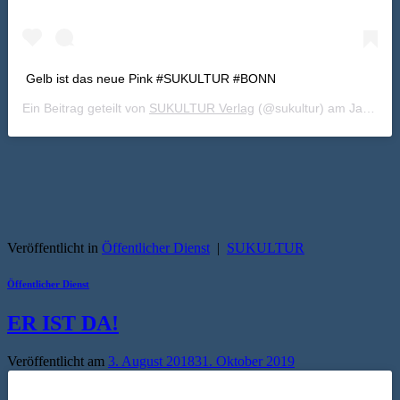
Gelb ist das neue Pink #SUKULTUR #BONN
Ein Beitrag geteilt von
SUKULTUR Verlag
(@sukultur) am
Jan 15, 2019 um 4:13 PST
Veröffentlicht in
Öffentlicher Dienst
|
SUKULTUR
Öffentlicher Dienst
ER IST DA!
Veröffentlicht am
3. August 2018
31. Oktober 2019