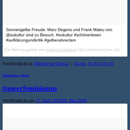
Sonnengelbe Freude: Marc Degens und Frank Maleu von
@sukultur sind zu Besuch. #sukultur #schönerlesen
#aufklärungundkritik #gelberalsreclam
Ein Beitrag geteilt von
ocelot bookstore
(@ocelotberlin) am
Jul 27, 2018 um 6:02 PDT
Veröffentlicht in
Öffentlicher Dienst
|
Ocelot
,
SUKULTUR
Öffentlicher Dienst
#queerfeminismus
Veröffentlicht am
17. April 2018
28. Mai 2018