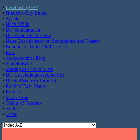
•
Lesebuch (PDF)
•
Nottbeck City Limits
•
Agaete
•
Nach Mölln
•
Der Schrankmann
•
Der Hubert-Fichte-Weg
•
Neue Geschichten von Smartphone und Toaster
•
Bouquet of Tulips (Jeff Koons)
•
Rom
•
Ausgedruckter Blog
•
Schreibtische
•
Making of Fuckin Sushi
•
Der Unschuldige-Augen-Test
•
Deleted Scenes (Toronto)
•
Road to Twin Peaks
•
Eriwan
•
Seedy Edie
•
Toilets of Toronto
•
Audio
•
Video