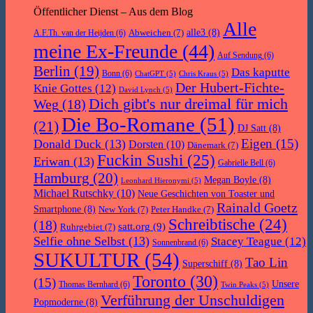
Öffentlicher Dienst – Aus dem Blog
Alle
Abweichen
(7)
alle3
(8)
A.F.Th. van der Heijden
(6)
meine Ex-Freunde
(44)
Auf Sendung
(6)
Berlin
(19)
Das kaputte
Bonn
(6)
ChatGPT
(5)
Chris Kraus
(5)
Der Hubert-Fichte-
Knie Gottes
(12)
David Lynch
(5)
Dich gibt's nur dreimal für mich
Weg
(18)
Die Bo-Romane
(51)
(21)
DJ Satt
(8)
Eigen
(15)
Donald Duck
(13)
Dorsten
(10)
Dänemark
(7)
Fuckin Sushi
(25)
Eriwan
(13)
Gabrielle Bell
(6)
Hamburg
(20)
Megan Boyle
(8)
Leonhard Hieronymi
(5)
Michael Rutschky
(10)
Neue Geschichten von Toaster und
Rainald Goetz
Smartphone
(8)
New York
(7)
Peter Handke
(7)
Schreibtische
(24)
(18)
satt.org
(9)
Ruhrgebiet
(7)
Selfie ohne Selbst
(13)
Stacey Teague
(12)
Sonnenbrand
(6)
SUKULTUR
(54)
Tao Lin
Superschiff
(8)
Toronto
(30)
(15)
Unsere
Thomas Bernhard
(6)
Twin Peaks
(5)
Verführung der Unschuldigen
Popmoderne
(8)