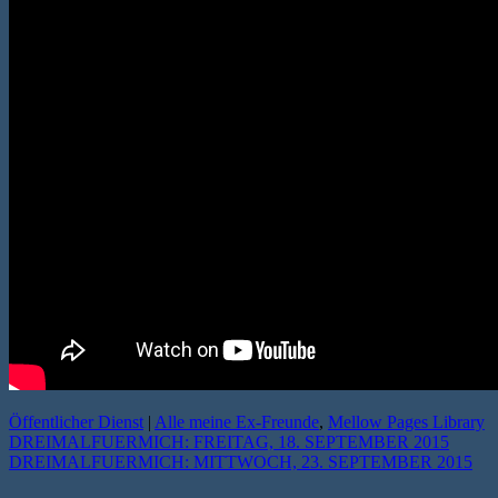
Öffentlicher Dienst
|
Alle meine Ex-Freunde
,
Mellow Pages Library
DREIMALFUERMICH: FREITAG, 18. SEPTEMBER 2015
DREIMALFUERMICH: MITTWOCH, 23. SEPTEMBER 2015